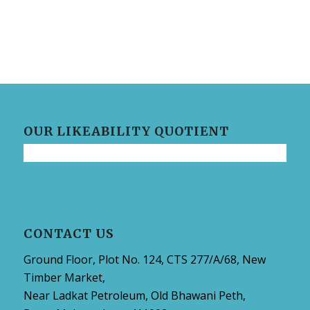
OUR LIKEABILITY QUOTIENT
CONTACT US
Ground Floor, Plot No. 124, CTS 277/A/68, New
Timber Market,
Near Ladkat Petroleum, Old Bhawani Peth,