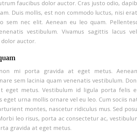
trum faucibus dolor auctor. Cras justo odio, dapibus
m. Duis mollis, est non commodo luctus, nisi erat 
dio sem nec elit. Aenean eu leo quam. Pellente
enenatis vestibulum. Vivamus sagittis lacus ve
dolor auctor.
 quam
 non mi porta gravida at eget metus. Aenea
nare sem lacinia quam venenatis vestibulum. Done
t eget metus. Vestibulum id ligula porta felis
s eget urna mollis ornare vel eu leo. Cum sociis 
arturient montes, nascetur ridiculus mus. Sed pos
 Morbi leo risus, porta ac consectetur ac, vestibul
orta gravida at eget metus.