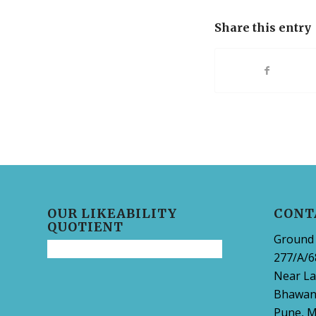
Share this entry
OUR LIKEABILITY
CONT
QUOTIENT
Ground 
277/A/6
Near La
Bhawani
Pune, M