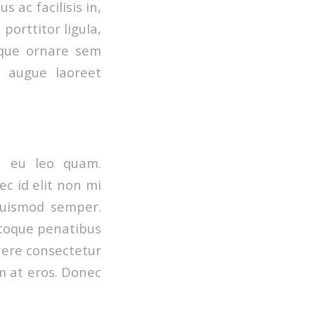
 ac facilisis in,
porttitor ligula,
sque ornare sem
l augue laoreet
n eu leo quam.
c id elit non mi
 euismod semper.
natoque penatibus
uere consectetur
um at eros. Donec