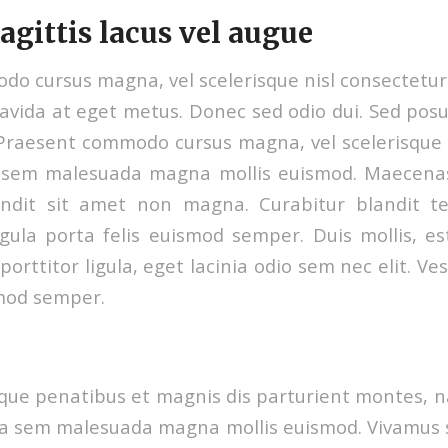
gittis lacus vel augue
o cursus magna, vel scelerisque nisl consectetur e
avida at eget metus. Donec sed odio dui. Sed pos
. Praesent commodo cursus magna, vel scelerisque 
a sem malesuada magna mollis euismod. Maecena
landit sit amet non magna. Curabitur blandit te
igula porta felis euismod semper. Duis mollis,
 porttitor ligula, eget lacinia odio sem nec elit. Ve
smod semper.
que penatibus et magnis dis parturient montes, na
a sem malesuada magna mollis euismod. Vivamus sa