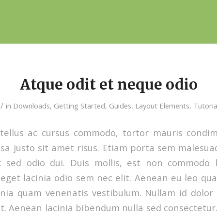
Atque odit et neque odio
/
in
Downloads
,
Getting Started
,
Guides
,
Layout Elements
,
Tutoria
 tellus ac cursus commodo, tortor mauris condi
a justo sit amet risus. Etiam porta sem malesua
 sed odio dui. Duis mollis, est non commodo lu
, eget lacinia odio sem nec elit. Aenean eu leo q
nia quam venenatis vestibulum. Nullam id dolor i
lit. Aenean lacinia bibendum nulla sed consectetur.