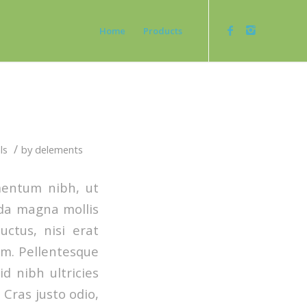
Home
Products
/
ls
by
delements
mentum nibh, ut
da magna mollis
ctus, nisi erat
uam. Pellentesque
d nibh ultricies
 Cras justo odio,