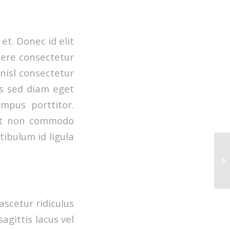
t. Donec id elit
uere consectetur
nisl consectetur
s sed diam eget
mpus porttitor.
 est non commodo
stibulum id ligula
Do
te
scetur ridiculus
gittis lacus vel