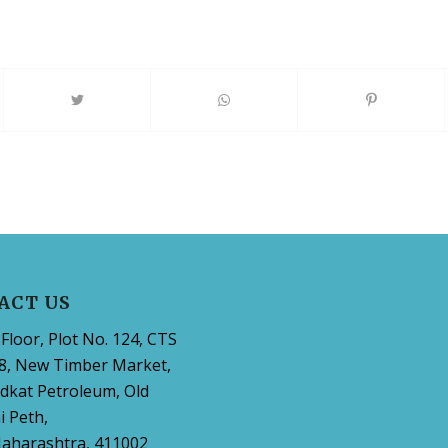
ACT US
Floor, Plot No. 124, CTS
8, New Timber Market,
dkat Petroleum, Old
 Peth,
aharashtra, 411002