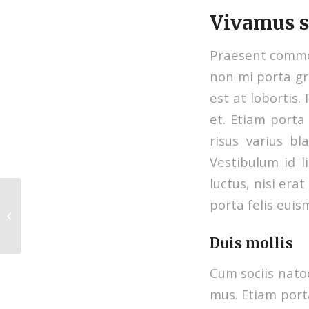
Vivamus sa
Praesent commod
non mi porta gr
est at lobortis
et. Etiam port
risus varius b
Vestibulum id l
luctus, nisi erat
porta felis eui
Sed ipsa ipsam aut perspiciatis
Duis mollis
Cum sociis nato
mus. Etiam port