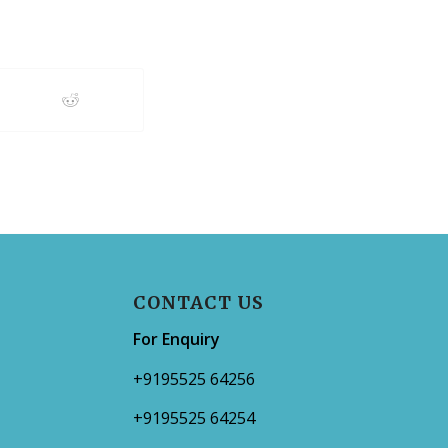
CONTACT US
For Enquiry
+9195525 64256
+9195525 64254