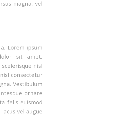
ursus magna, vel
na. Lorem ipsum
dolor sit amet,
scelerisque nisl
nisl consectetur
agna. Vestibulum
lentesque ornare
ta felis euismod
s lacus vel augue