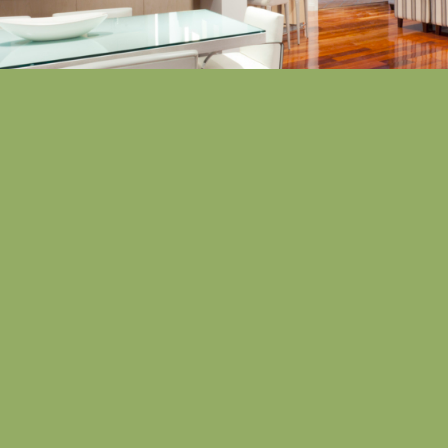
&
Light
Shadow
Donec quam felis, ultricies nec, pellentesque eu, pr
consequat massa quis enim. Lorem ipsum dolor sit 
adipiscing elit. Aenean commodo ligula eget dolor
sociis natoque penatibus et magnis dis parturient 
ridiculus mus.