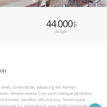
44
000
.
$
Budget
ion
 amet, consectetuer adipiscing elit. Aenean
dolor. Aenean massa. Cum sociis natoque penatibus
ent montes, nascetur ridiculus mus. Donec quam
pellentesque eu, pretium quis, sem. Nulla consequat