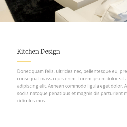
Kitchen Design
Donec quam felis, ultricies nec, pellentesque eu, pr
consequat massa quis enim. Lorem ipsum dolor sit 
adipiscing elit. Aenean commodo ligula eget dolor
sociis natoque penatibus et magnis dis parturient 
ridiculus mus.