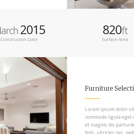
2015
820
arch
ft
Construction Date
Surface Area
Furniture Select
Lorem ipsum dolor sit
commodo ligula eget 
et magnis dis parturi
felis, ultricies nec, 