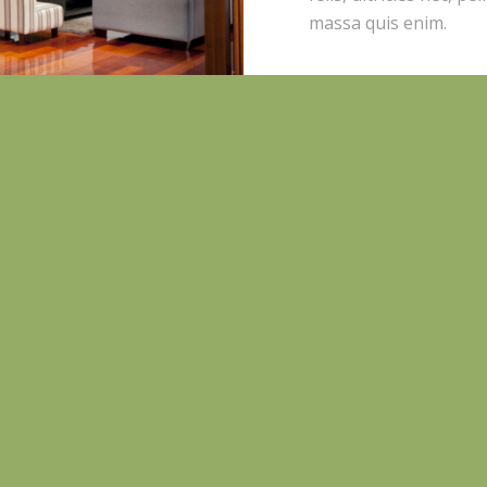
massa quis enim.
etium quis, sem. Nulla
amet, consectetuer
. Aenean massa. Cum
montes, nascetur