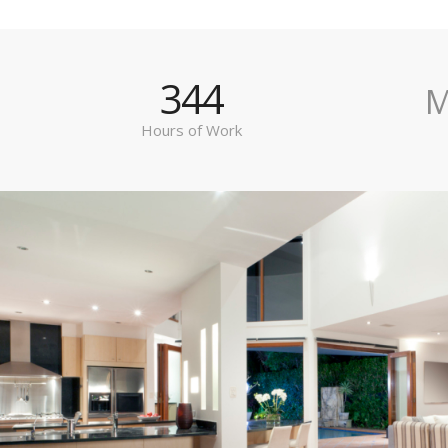
344
M
Hours of Work