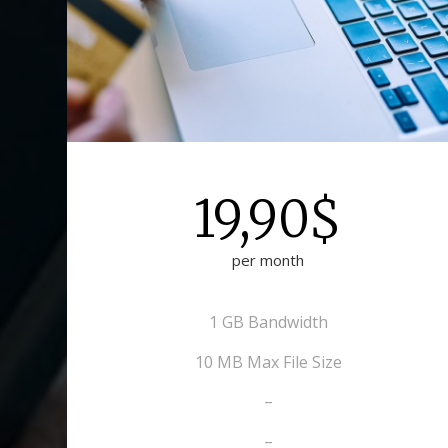
19,90$
per month
1 GB Bandwidth
10 MB Max File Size
–
–