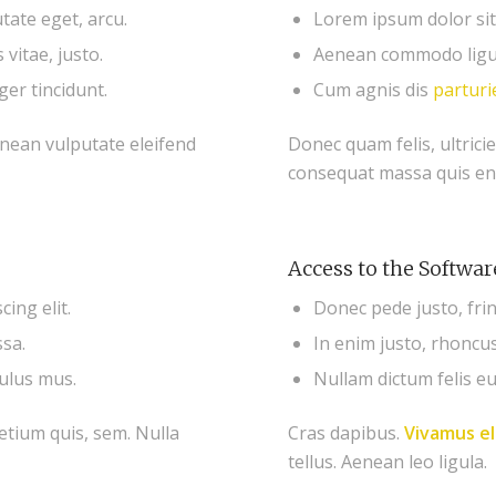
utate eget, arcu.
Lorem ipsum dolor sit 
vitae, justo.
Aenean commodo ligul
ger tincidunt.
Cum agnis dis
partur
nean vulputate eleifend
Donec quam felis, ultrici
consequat massa quis en
Access to the Softwar
ing elit.
Donec pede justo, fring
sa.
In enim justo, rhoncus 
culus mus.
Nullam dictum felis eu
retium quis, sem. Nulla
Cras dapibus.
Vivamus 
tellus. Aenean leo ligula.