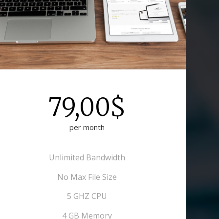
79,00$
per month
Unlimited Bandwidth
No Max File Size
5 GHZ CPU
4 GB Memory