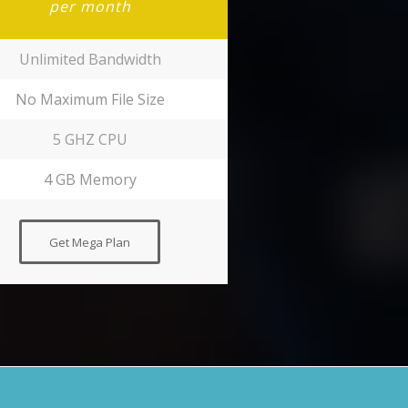
per month
Unlimited Bandwidth
No Maximum File Size
5 GHZ CPU
4 GB Memory
Get Mega Plan