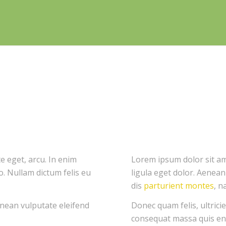
te eget, arcu. In enim
Lorem ipsum dolor sit am
to. Nullam dictum felis eu
ligula eget dolor. Aenea
dis
parturient montes
, n
nean vulputate eleifend
Donec quam felis, ultrici
consequat massa quis en