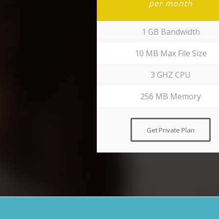
per month
1 GB Bandwidth
10 MB Max File Size
3 GHZ CPU
256 MB Memory
Get Private Plan