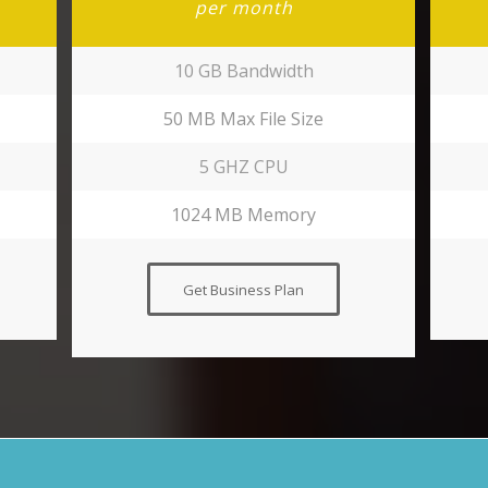
per month
10 GB Bandwidth
50 MB Max File Size
5 GHZ CPU
1024 MB Memory
Get Business Plan