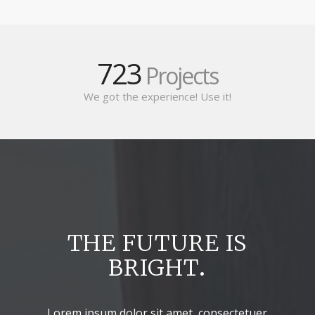
723
Projects
We got the experience! Use it!
THE FUTURE IS
BRIGHT
.
Lorem ipsum dolor sit amet, consectetuer