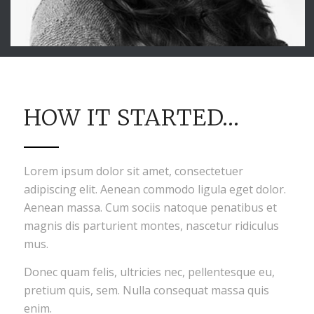
HOW IT STARTED…
Lorem ipsum dolor sit amet, consectetuer
adipiscing elit. Aenean commodo ligula eget dolor.
Aenean massa. Cum sociis natoque penatibus et
magnis dis parturient montes, nascetur ridiculus
mus.
Donec quam felis, ultricies nec, pellentesque eu,
pretium quis, sem. Nulla consequat massa quis
enim.