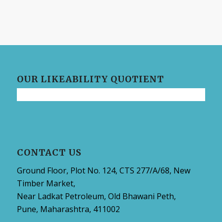
OUR LIKEABILITY QUOTIENT
CONTACT US
Ground Floor, Plot No. 124, CTS 277/A/68, New
Timber Market,
Near Ladkat Petroleum, Old Bhawani Peth,
Pune, Maharashtra, 411002